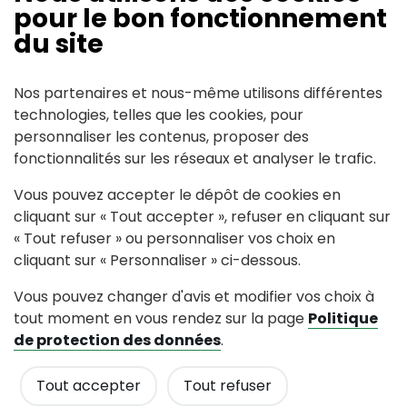
Suivez-nous
pour le bon fonctionnement
du site
Partagez avec #paysdancenis
Nos partenaires et nous-même utilisons différentes
technologies, telles que les cookies, pour
Mairie de Le Pin
personnaliser les contenus, proposer des
fonctionnalités sur les réseaux et analyser le trafic.
11, rue du Sapin 44540 LE PIN
Vous pouvez accepter le dépôt de cookies en
cliquant sur « Tout accepter », refuser en cliquant sur
Tél : 02 40 97 02 54
Contactez nous
« Tout refuser » ou personnaliser vos choix en
cliquant sur « Personnaliser » ci-dessous.
Horaires d'accueil
Vous pouvez changer d'avis et modifier vos choix à
Du lundi au vendredi de 9h00 à 12h00 Les mercredis
tout moment en vous rendez sur la page
Politique
semaines paires Les samedis semaines impaires
de protection des données
.
Tout accepter
Tout refuser