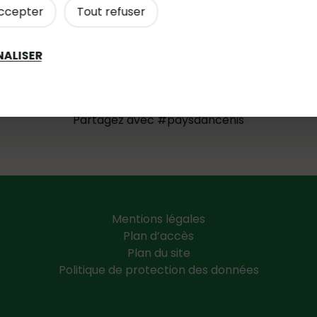
ccepter
Tout refuser
ALISER
Suivez-nous
Partagez avec #paysdancenis
Mentions légales
Plan d’accès
Plan du site
Politique de protection des données