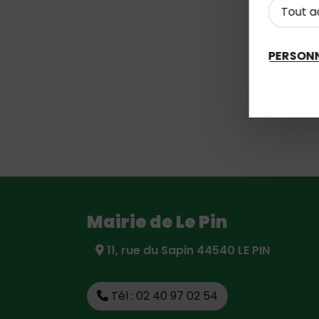
Tout a
PERSONN
Mairie de Le Pin
11, rue du Sapin 44540 LE PIN
Tél : 02 40 97 02 54