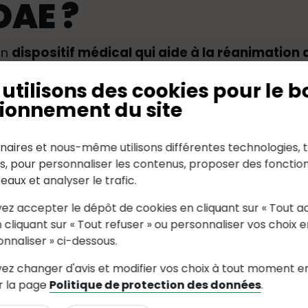
DAE ?
un
dispositif médical qui aide à la réanimation
ibue à augmenter significativement les chances d
utilisons des cookies pour le b
éfibrillateurs sur L
ionnement du site
naires et nous-même utilisons différentes technologies, t
es, pour personnaliser les contenus, proposer des fonction
seaux et analyser le trafic.
ez accepter le dépôt de cookies en cliquant sur « Tout a
 cliquant sur « Tout refuser » ou personnaliser vos choix e
onnaliser » ci-dessous.
ous la cartographie des défibrillateurs de la com
ez changer d'avis et modifier vos choix à tout moment e
r la page
Politique de protection des données
.