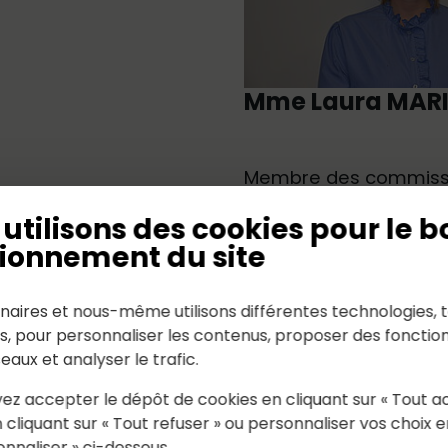
Mme Laura MARI
Membre des commissi
Vie associative – C
utilisons des cookies pour le b
Animation
ionnement du site
nt – Equipements
Communication – 
naires et nous-même utilisons différentes technologies, t
es, pour personnaliser les contenus, proposer des fonction
seaux et analyser le trafic.
ez accepter le dépôt de cookies en cliquant sur « Tout a
unicipaux
 cliquant sur « Tout refuser » ou personnaliser vos choix e
onnaliser » ci-dessous.