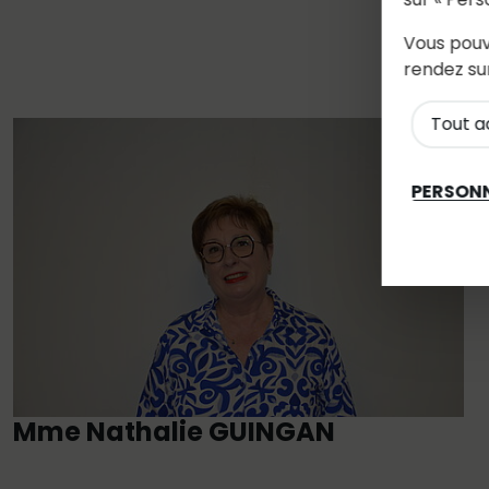
Vous pouv
rendez su
Tout a
PERSONN
Mme Nathalie GUINGAN