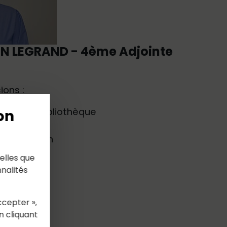
N LEGRAND - 4ème Adjointe
ons :
ulture – Bibliothèque
on
Information
elles que
nalités
ccepter »,
n cliquant