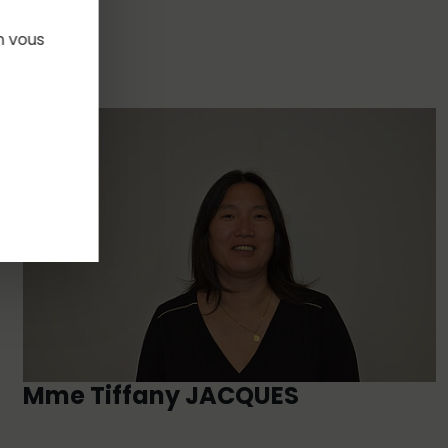
n vous
Mme Tiffany JACQUES