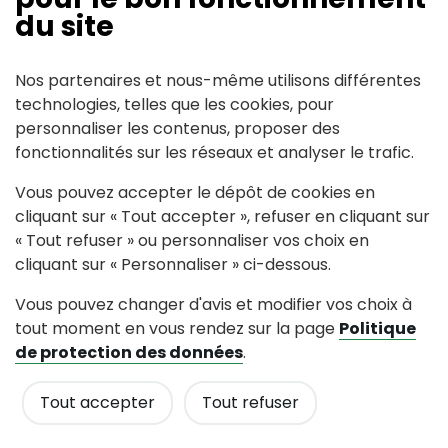
Partagez avec #paysdancenis
du site
Nos partenaires et nous-même utilisons différentes
Mairie de Le Pin
technologies, telles que les cookies, pour
personnaliser les contenus, proposer des
11, rue du Sapin 44540 LE PIN
fonctionnalités sur les réseaux et analyser le trafic.
Vous pouvez accepter le dépôt de cookies en
Tél : 02 40 97 02 54
Contactez nous
cliquant sur « Tout accepter », refuser en cliquant sur
« Tout refuser » ou personnaliser vos choix en
Horaires d'accueil
cliquant sur « Personnaliser » ci-dessous.
Du lundi au vendredi de 9h00 à 12h00 Les mercredis
Vous pouvez changer d'avis et modifier vos choix à
semaines paires Les samedis semaines impaires
tout moment en vous rendez sur la page
Politique
de protection des données
.
Tout accepter
Tout refuser