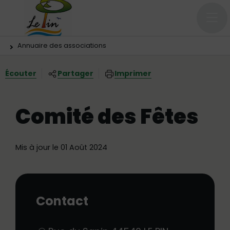
Menu principal
Contenus
Panneau de gestion des cookies
Vous êtes ici:
Annuaire des associations
Écouter
Partager
Imprimer
Comité des Fêtes
Mis à jour le 01 Août 2024
Contact