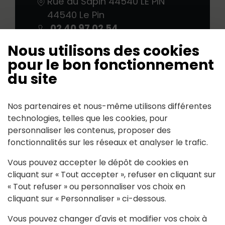
Rue du Sapin 44540 LE PIN
44540
Le Pin
02 40 97 02 54
Nous utilisons des cookies
pour le bon fonctionnement
du site
Nos partenaires et nous-même utilisons différentes
Suivez-nous
technologies, telles que les cookies, pour
personnaliser les contenus, proposer des
Partagez avec #paysdancenis
fonctionnalités sur les réseaux et analyser le trafic.
Vous pouvez accepter le dépôt de cookies en
cliquant sur « Tout accepter », refuser en cliquant sur
Mairie de Le Pin
« Tout refuser » ou personnaliser vos choix en
cliquant sur « Personnaliser » ci-dessous.
11, rue du Sapin 44540 LE PIN
Vous pouvez changer d'avis et modifier vos choix à