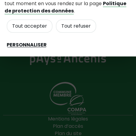
tout moment en vous rendez sur la page
Politique
Tél : 02 40 97 02 54
Contactez nous
de protection des données
.
Horaires d'accueil
Tout accepter
Tout refuser
Du lundi au vendredi de 9h00 à 12h00 Les mercredis
semaines paires Les samedis semaines impaires
PERSONNALISER
Mentions légales
Plan d’accès
Plan du site